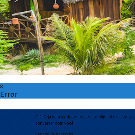
Error
Olá! Seja bem-vindo ao nosso atendimento via Whats
conversar com você!
Central de Reservas