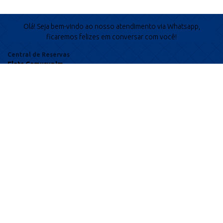
Olá! Seja bem-vindo ao nosso atendimento via Whatsapp,
ficaremos felizes em conversar com você!
Central de Reservas
Flats Camurupim
Chat with us on WhatsApp
Close and go back to page
© 2018 Flats Camurupim | Pousada na Praia do Macapá - Luís
Correia-PI.
Desenvolvimento
TDA Informática